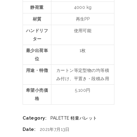
静荷重
4000 kg
材質
再生PP
ハンドリフ
使用可能
ター
最少出荷単
1枚
位
用途・特徴
カートン等定型物の均等積
み付け、平置き・段積み用
希望小売価
5,100円
格
Category:
PALETTE
軽量パレット
Date:
2021年7月13日