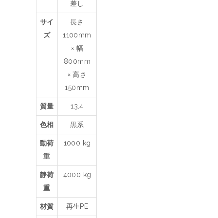
差し
サイ
長さ
ズ
1100mm
× 幅
800mm
× 高さ
150mm
質量
13.4
色相
黒系
動荷
1000 kg
重
静荷
4000 kg
重
材質
再生PE