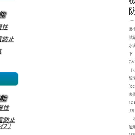
帯
試
水
下
(W
［
酸素
[c
表面
10
[
社
透