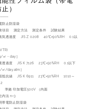
機能性フィルム袋（帯電
防止）
電防止防湿袋
験項目 測定方法 測定条件 試験結果
蒸気透過度 JIS Z 0208 40℃×90%RH 0.1以
VTR)
g/㎡・day］
透過度 JIS K 7126 23℃×50%RH 0.1以下
c/㎡/day.atm］
抵抗値 JIS K 6911 23℃×50%RH 1010～
12
Ω] 準拠 印加電圧500V （内面
内法 n=3
明帯電防止防湿袋