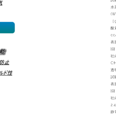
試
水
(W
［
酸素
cc
表面
[Ω
社
Cﾀ
透
試
表
[Ω
社
2.
静電