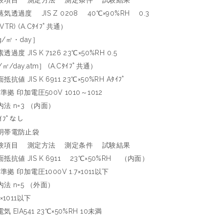
験項目 測定方法 測定条件 試験結果
蒸気透過度 JIS Z 0208 40℃×90%RH 0.3
VTR) (A.Cﾀｲﾌﾟ共通）
g/㎡・day］
透過度 JIS K 7126 23℃×50%RH 0.5
/㎡/day.atm］ (A.Cﾀｲﾌﾟ共通）
抵抗値 JIS K 6911 23℃×50%RH Aﾀｲﾌﾟ
] 準拠 印加電圧500V 1010～1012
内法 n=3 （内面）
ｲﾌﾟなし
明帯電防止袋
験項目 測定方法 測定条件 試験結果
面抵抗値 JIS K 6911 23℃×50%RH （内面）
] 準拠 印加電圧1000V 1.7×1011以下
内法 n=5 （外面）
4×1011以下
気 EIA541 23℃×50%RH 10未満