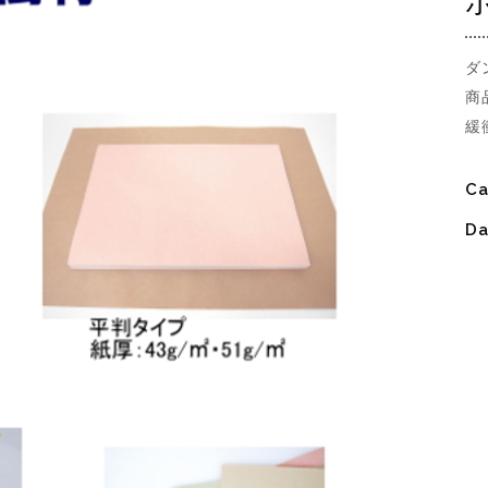
ダ
商
緩
Ca
Da